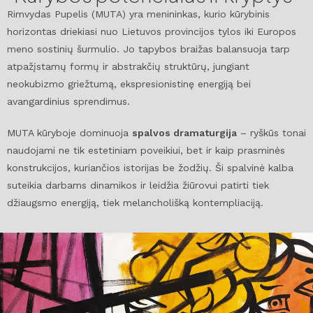
Rimvydas Pupelis (MUTA) yra menininkas, kurio kūrybinis
horizontas driekiasi nuo Lietuvos provincijos tylos iki Europos
meno sostinių šurmulio. Jo tapybos braižas balansuoja tarp
atpažįstamų formų ir abstrakčių struktūrų, jungiant
neokubizmo griežtumą, ekspresionistinę energiją bei
avangardinius sprendimus.
MUTA kūryboje dominuoja
spalvos dramaturgija
– ryškūs tonai
naudojami ne tik estetiniam poveikiui, bet ir kaip prasminės
konstrukcijos, kuriančios istorijas be žodžių. Ši spalvinė kalba
suteikia darbams dinamikos ir leidžia žiūrovui patirti tiek
džiaugsmo energiją, tiek melancholišką kontempliaciją.