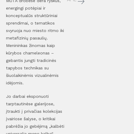
MUTA drobėse dera ryškūs,
energingi potėpiai ir
konceptualūs struktūriniai
sprendimai, o tematikos
svyruoja nuo miesto ritmo iki
metafizinių pasaulių.
Menininkas žinomas kaip
kūrybos chameleonas –
gebantis jungti tradicinės
tapybos technikas su
šiuolaikinėmis vizualinėmis
idėjomis.
Jo darbai eksponuoti
tarptautinėse galerijose,
įtraukti į privačias kolekcijas
įvairiose šalyse, o kritikai
pabrėžia jo gebėjimą „kalbėti
universalia meno kalba“,