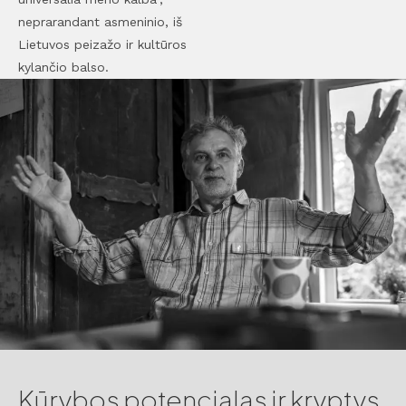
neprarandant asmeninio, iš
Lietuvos peizažo ir kultūros
kylančio balso.
Kūrybos potencialas ir kryptys