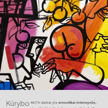
Kūrybo
MUTA darbai yra
emociškai intensyvūs,