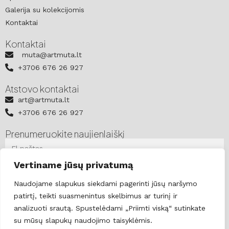
Galerija su kolekcijomis
Kontaktai
Kontaktai
muta@artmuta.lt
+3706 676 26 927
Atstovo kontaktai
art@artmuta.lt
+3706 676 26 927
Prenumeruokite naujienlaiškį
Vertiname jūsų privatumą
PRENUMERUOTI
Sekite
Naudojame slapukus siekdami pagerinti jūsų naršymo
patirtį, teikti suasmenintus skelbimus ar turinį ir
analizuoti srautą. Spustelėdami „Priimti viską“ sutinkate
Privatumo politika
Copyright 2025 © Mutaart.lt
su mūsų slapukų naudojimo taisyklėmis.