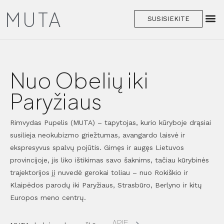
MUTA
SUSISIEKITE
Nuo Obelių iki
Paryžiaus
Rimvydas Pupelis (MUTA) – tapytojas, kurio kūryboje drąsiai
susilieja neokubizmo griežtumas, avangardo laisvė ir
ekspresyvus spalvų pojūtis. Gimęs ir augęs Lietuvos
provincijoje, jis liko ištikimas savo šaknims, tačiau kūrybinės
trajektorijos jį nuvedė gerokai toliau – nuo Rokiškio ir
Klaipėdos parodų iki Paryžiaus, Strasbūro, Berlyno ir kitų
Europos meno centrų.
APIE