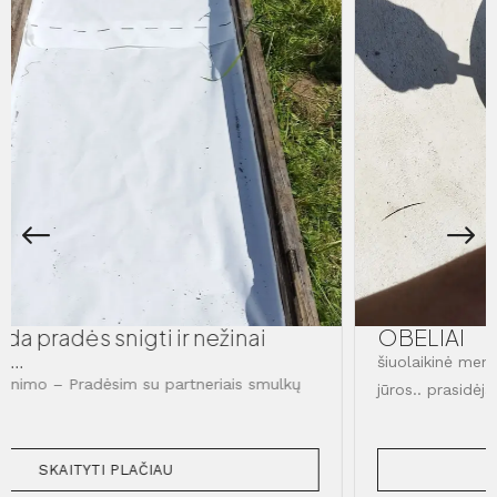
OBELIAI
šiuolaikinė meno skulptūra. Meno vienetas .. čia nėra
jūros.. prasidėjas
SKAITYTI PLAČIAU