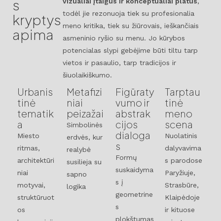
s
vizualiai įtaigūs ir konceptualiai platūs
,
todėl jie rezonuoja tiek su profesionalia
kryptys
meno kritika, tiek su žiūrovais, ieškančiais
apima
asmeninio ryšio su menu. Jo kūrybos
potencialas slypi gebėjime būti tiltu tarp
vietos ir pasaulio, tarp tradicijos ir
šiuolaikiškumo.
Urbanis
Metafizi
Figūraty
Tarptau
tinė
niai
vumo ir
tinė
tematik
peizažai
abstrak
meno
a
cijos
scena
Simbolinės
dialoga
Miesto
Nuolatinis
erdvės, kur
s
ritmas,
dalyvavima
realybė
Formų
architektūri
s parodose
susilieja su
suskaidyma
niai
Paryžiuje,
sapno
s į
motyvai,
Strasbūre,
logika
geometrine
struktūruot
Klaipėdoje
s
os
ir kituose
plokštumas