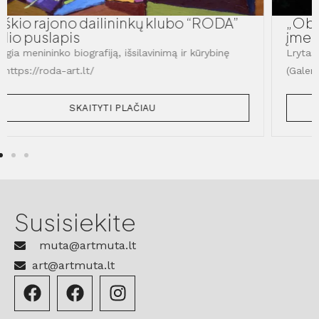
„Obelių miestelio menininkas buvo
įmestas į Paryžiaus glėbį“
Lrytas.lt publikacija apie parodą Paryžiaus centre
(Galerie Sonia Mont) ir
SKAITYTI PLAČIAU
Susisiekite
muta@artmuta.lt
art@artmuta.lt