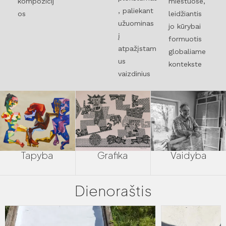
kompozicij
miestuose,
, paliekant
os
leidžiantis
užuominas
jo kūrybai
į
formuotis
atpažįstam
globaliame
us
kontekste
vaizdinius
Tapyba
Grafika
Vaidyba
Dienoraštis